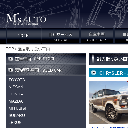
TOP
＞
過去取り扱い車両
CHRYSLER－
TOYOTA
NISSAN
HONDA
MAZDA
MITUBISI
SUBARU
LEXUS