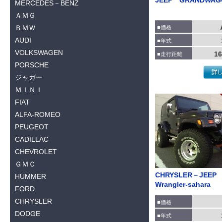
JEEP GRANDWAG
MERCEDES－BENZ
ＡＭＧ
ＢＭＷ
■価格
AUDI
■年式
VOLKSWAGEN
16
■走行距離
PORSCHE
ジャガー
ＭＩＮＩ
FIAT
ALFA-ROMEO
PEUGEOT
CADILLAC
CHEVROLET
ＧＭＣ
CHRYSLER－JEE
HUMMER
Wrangler-sahara
FORD
CHRYSLER
■価格
DODGE
■年式